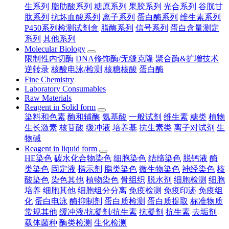
生系列
脂肪酸系列
糖原系列
果胶系列
光合系列
谷胱甘
肽系列
抗坏血酸系列
离子系列
蛋白酶系列
维生素系列
P450系列检测试剂盒
脂酶系列
信号系列
蛋白含量测定
系列
其他系列
Molecular Biology
限制性内切酶
DNA修饰酶/无缝克隆
聚合酶&扩增技术
逆转录
核酸电泳/检测
核糖核酸
蛋白酶
Fine Chemistry
Laboratory Consumables
Raw Materials
Reagent in Solid form
染料和色素
酶和辅酶
氨基酸
一般试剂
维生素
糖类
植物
生长激素
核苷酸
缓冲液
培养基
抗生素类
离子对试剂
生
物碱
Reagent in liquid form
HE染色
碳水化合物染色
细胞染色
结缔染色
脱钙液
酶
类染色
固定液
指示剂
脂类染色
微生物染色
神经染色
核
酸染色
染色其他
植物染色
骨组织
脱水剂
细胞检测
细胞
培养
细胞其他
细胞组分分离
免疫检测
免疫印迹
免疫组
化
蛋白电泳
酶抑制剂
蛋白质检测
蛋白质提取
标准物质
常规其他
缓冲液/抗凝剂/抗生素
抗凝剂
抗生素
去垢剂
载体菌种
酶类检测
生化检测