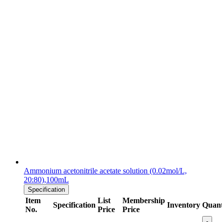
Ammonium acetonitrile acetate solution (0.02mol/L,
20:80),100mL
Specification
Item
List
Membership
Specification
Inventory
Quant
No.
Price
Price
-