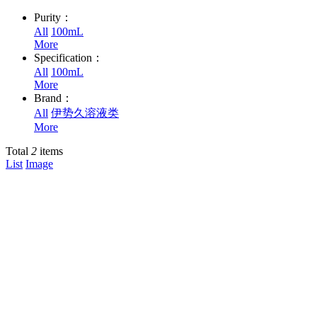
Purity：
All
100mL
More
Specification：
All
100mL
More
Brand：
All
伊势久溶液类
More
Total
2
items
List
Image