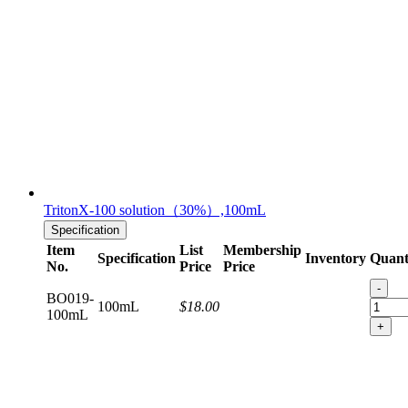
TritonX-100 solution（30%）,100mL
Specification
Item
List
Membership
Specification
Inventory
Quant
No.
Price
Price
-
BO019-
100mL
$18.00
100mL
+