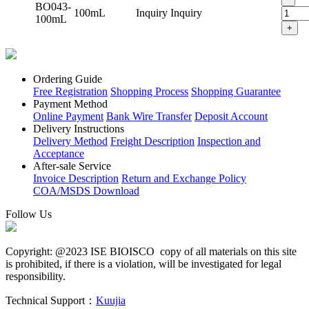
BO043-
100mL
Inquiry
Inquiry
100mL
+
Ordering Guide
Free Registration
Shopping Process
Shopping Guarantee
Payment Method
Online Payment
Bank Wire Transfer
Deposit Account
Delivery Instructions
Delivery Method
Freight Description
Inspection and
Acceptance
After-sale Service
Invoice Description
Return and Exchange Policy
COA/MSDS Download
Follow Us
Copyright: @2023 ISE BIOISCO copy of all materials on this site
is prohibited, if there is a violation, will be investigated for legal
responsibility.
Technical Support：
Kuujia