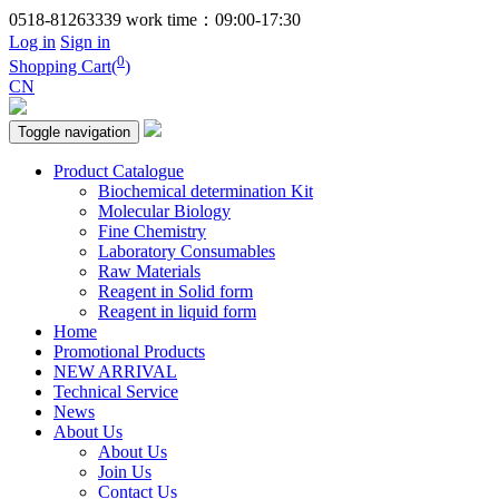
0518-81263339
work time：09:00-17:30
Log in
Sign in
0
Shopping Cart(
)
CN
Toggle navigation
Product Catalogue
Biochemical determination Kit
Molecular Biology
Fine Chemistry
Laboratory Consumables
Raw Materials
Reagent in Solid form
Reagent in liquid form
Home
Promotional Products
NEW ARRIVAL
Technical Service
News
About Us
About Us
Join Us
Contact Us