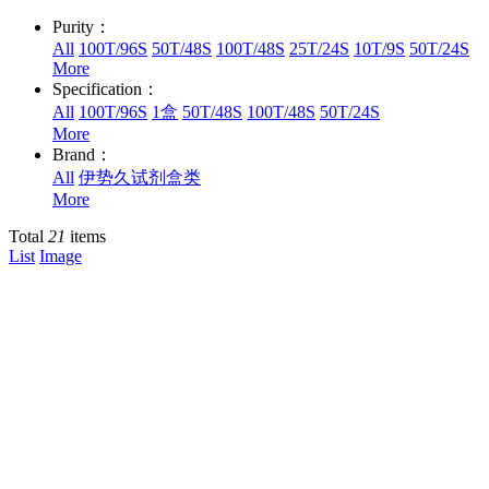
Purity：
All
100T/96S
50T/48S
100T/48S
25T/24S
10T/9S
50T/24S
More
Specification：
All
100T/96S
1盒
50T/48S
100T/48S
50T/24S
More
Brand：
All
伊势久试剂盒类
More
Total
21
items
List
Image