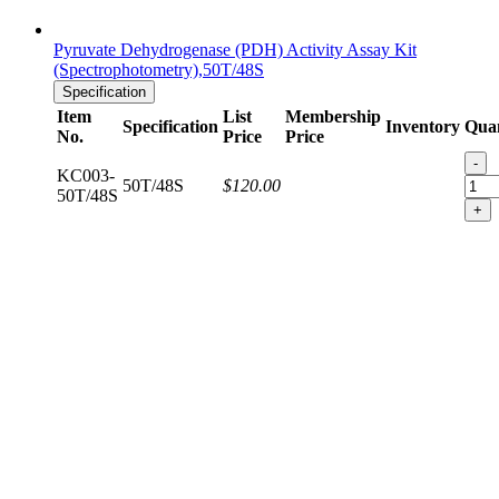
Pyruvate Dehydrogenase (PDH) Activity Assay Kit
(Spectrophotometry),50T/48S
Specification
Item
List
Membership
Specification
Inventory
Quan
No.
Price
Price
-
KC003-
50T/48S
$120.00
50T/48S
+