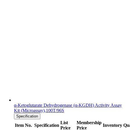
α-Ketoglutarate Dehydrogenase (α-KGDH) Activity Assay
Kit (Microassay),100T/96S
Specification
List
Membership
Item No.
Specification
Inventory
Qua
Price
Price