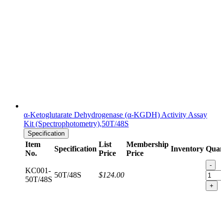
α-Ketoglutarate Dehydrogenase (α-KGDH) Activity Assay
Kit (Spectrophotometry),50T/48S
Specification
Item
List
Membership
Specification
Inventory
Quan
No.
Price
Price
-
KC001-
50T/48S
$124.00
50T/48S
+