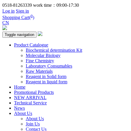
0518-81263339
work time：09:00-17:30
Log in
Sign in
0
Shopping Cart(
)
CN
Toggle navigation
Product Catalogue
Biochemical determination Kit
Molecular Biology
Fine Chemistry
Laboratory Consumables
Raw Materials
Reagent in Solid form
Reagent in liquid form
Home
Promotional Products
NEW ARRIVAL
Technical Service
News
About Us
About Us
Join Us
Contact Us