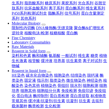
生系列
脂肪酸系列
糖原系列
果胶系列
光合系列
谷胱甘
肽系列
抗坏血酸系列
离子系列
蛋白酶系列
维生素系列
P450系列检测试剂盒
脂酶系列
信号系列
蛋白含量测定
系列
其他系列
Molecular Biology
限制性内切酶
DNA修饰酶/无缝克隆
聚合酶&扩增技术
逆转录
核酸电泳/检测
核糖核酸
蛋白酶
Fine Chemistry
Laboratory Consumables
Raw Materials
Reagent in Solid form
染料和色素
酶和辅酶
氨基酸
一般试剂
维生素
糖类
植物
生长激素
核苷酸
缓冲液
培养基
抗生素类
离子对试剂
生
物碱
Reagent in liquid form
HE染色
碳水化合物染色
细胞染色
结缔染色
脱钙液
酶
类染色
固定液
指示剂
脂类染色
微生物染色
神经染色
核
酸染色
染色其他
植物染色
骨组织
脱水剂
细胞检测
细胞
培养
细胞其他
细胞组分分离
免疫检测
免疫印迹
免疫组
化
蛋白电泳
酶抑制剂
蛋白质检测
蛋白质提取
标准物质
常规其他
缓冲液/抗凝剂/抗生素
抗凝剂
抗生素
去垢剂
载体菌种
酶类检测
生化检测