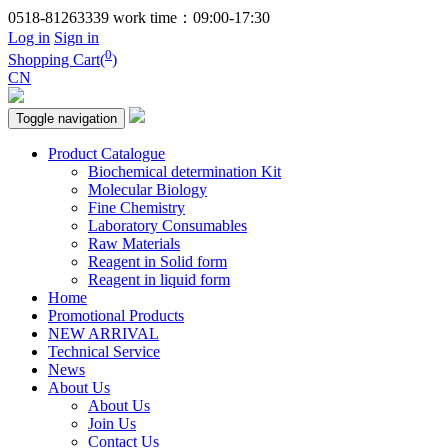
0518-81263339
work time：09:00-17:30
Log in
Sign in
0
Shopping Cart(
)
CN
Toggle navigation
Product Catalogue
Biochemical determination Kit
Molecular Biology
Fine Chemistry
Laboratory Consumables
Raw Materials
Reagent in Solid form
Reagent in liquid form
Home
Promotional Products
NEW ARRIVAL
Technical Service
News
About Us
About Us
Join Us
Contact Us