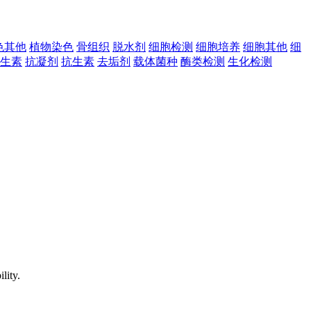
色其他
植物染色
骨组织
脱水剂
细胞检测
细胞培养
细胞其他
细
抗生素
抗凝剂
抗生素
去垢剂
载体菌种
酶类检测
生化检测
lity.