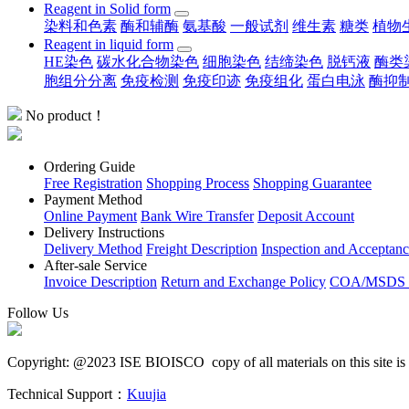
Reagent in Solid form
染料和色素
酶和辅酶
氨基酸
一般试剂
维生素
糖类
植物
Reagent in liquid form
HE染色
碳水化合物染色
细胞染色
结缔染色
脱钙液
酶类
胞组分分离
免疫检测
免疫印迹
免疫组化
蛋白电泳
酶抑
No product！
Ordering Guide
Free Registration
Shopping Process
Shopping Guarantee
Payment Method
Online Payment
Bank Wire Transfer
Deposit Account
Delivery Instructions
Delivery Method
Freight Description
Inspection and Acceptan
After-sale Service
Invoice Description
Return and Exchange Policy
COA/MSDS 
Follow Us
Copyright: @2023 ISE BIOISCO copy of all materials on this site is proh
Technical Support：
Kuujia