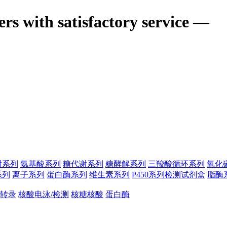
ers with satisfactory service —
谢系列
氨基酸系列
糖代谢系列
糖酵解系列
三羧酸循环系列
氧化
系列
离子系列
蛋白酶系列
维生素系列
P450系列检测试剂盒
脂酶
转录
核酸电泳/检测
核糖核酸
蛋白酶