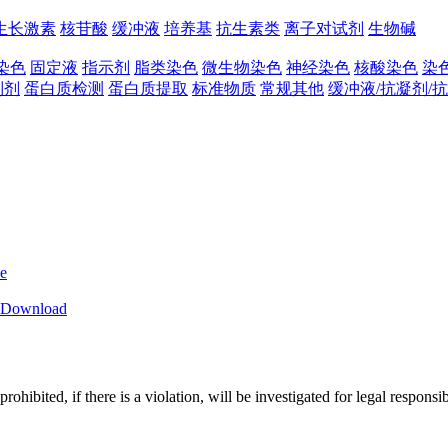
生长激素
核苷酸
缓冲液
培养基
抗生素类
离子对试剂
生物碱
染色
固定液
指示剂
脂类染色
微生物染色
神经染色
核酸染色
染
制剂
蛋白质检测
蛋白质提取
标准物质
常规其他
缓冲液/抗凝剂/
ce
Download
ibited, if there is a violation, will be investigated for legal responsibi