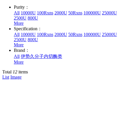
Purity：
All
10000U
100Rxns
2000U
50Rxns
100000U
25000U
2500U
800U
More
Specification：
All
10000U
100Rxns
2000U
50Rxns
100000U
25000U
2500U
800U
More
Brand：
All
伊势久分子内切酶类
More
Total
12
items
List
Image