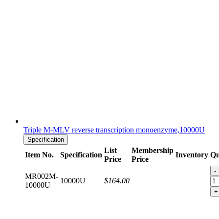
Triple M-MLV reverse transcription monoenzyme,10000U
Specification
List
Membership
Item No.
Specification
Inventory
Qu
Price
Price
-
MR002M-
10000U
$164.00
10000U
+