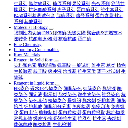
生系列
脂肪酸系列
糖原系列
果胶系列
光合系列
谷胱甘
肽系列
抗坏血酸系列
离子系列
蛋白酶系列
维生素系列
P450系列检测试剂盒
脂酶系列
信号系列
蛋白含量测定
系列
其他系列
Molecular Biology
限制性内切酶
DNA修饰酶/无缝克隆
聚合酶&扩增技术
逆转录
核酸电泳/检测
核糖核酸
蛋白酶
Fine Chemistry
Laboratory Consumables
Raw Materials
Reagent in Solid form
染料和色素
酶和辅酶
氨基酸
一般试剂
维生素
糖类
植物
生长激素
核苷酸
缓冲液
培养基
抗生素类
离子对试剂
生
物碱
Reagent in liquid form
HE染色
碳水化合物染色
细胞染色
结缔染色
脱钙液
酶
类染色
固定液
指示剂
脂类染色
微生物染色
神经染色
核
酸染色
染色其他
植物染色
骨组织
脱水剂
细胞检测
细胞
培养
细胞其他
细胞组分分离
免疫检测
免疫印迹
免疫组
化
蛋白电泳
酶抑制剂
蛋白质检测
蛋白质提取
标准物质
常规其他
缓冲液/抗凝剂/抗生素
抗凝剂
抗生素
去垢剂
载体菌种
酶类检测
生化检测