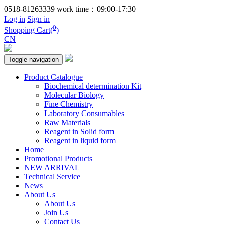
0518-81263339
work time：09:00-17:30
Log in
Sign in
0
Shopping Cart(
)
CN
Toggle navigation
Product Catalogue
Biochemical determination Kit
Molecular Biology
Fine Chemistry
Laboratory Consumables
Raw Materials
Reagent in Solid form
Reagent in liquid form
Home
Promotional Products
NEW ARRIVAL
Technical Service
News
About Us
About Us
Join Us
Contact Us