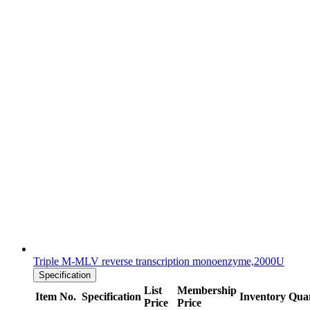
Triple M-MLV reverse transcription monoenzyme,2000U
Specification
List
Membership
Item No.
Specification
Inventory
Quan
Price
Price