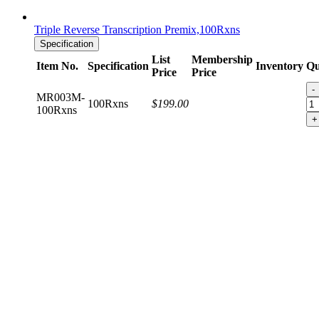
Triple Reverse Transcription Premix,100Rxns
Specification
List
Membership
Item No.
Specification
Inventory
Qu
Price
Price
-
MR003M-
100Rxns
$199.00
100Rxns
+