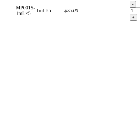
-
MP001S-
1mL×5
$25.00
1mL×5
+