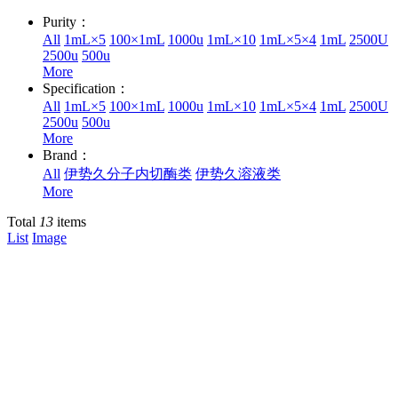
Purity：
All
1mL×5
100×1mL
1000u
1mL×10
1mL×5×4
1mL
2500U
2500u
500u
More
Specification：
All
1mL×5
100×1mL
1000u
1mL×10
1mL×5×4
1mL
2500U
2500u
500u
More
Brand：
All
伊势久分子内切酶类
伊势久溶液类
More
Total
13
items
List
Image