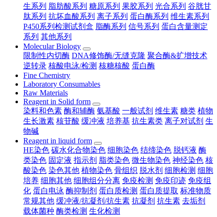
生系列
脂肪酸系列
糖原系列
果胶系列
光合系列
谷胱甘
肽系列
抗坏血酸系列
离子系列
蛋白酶系列
维生素系列
P450系列检测试剂盒
脂酶系列
信号系列
蛋白含量测定
系列
其他系列
Molecular Biology
限制性内切酶
DNA修饰酶/无缝克隆
聚合酶&扩增技术
逆转录
核酸电泳/检测
核糖核酸
蛋白酶
Fine Chemistry
Laboratory Consumables
Raw Materials
Reagent in Solid form
染料和色素
酶和辅酶
氨基酸
一般试剂
维生素
糖类
植物
生长激素
核苷酸
缓冲液
培养基
抗生素类
离子对试剂
生
物碱
Reagent in liquid form
HE染色
碳水化合物染色
细胞染色
结缔染色
脱钙液
酶
类染色
固定液
指示剂
脂类染色
微生物染色
神经染色
核
酸染色
染色其他
植物染色
骨组织
脱水剂
细胞检测
细胞
培养
细胞其他
细胞组分分离
免疫检测
免疫印迹
免疫组
化
蛋白电泳
酶抑制剂
蛋白质检测
蛋白质提取
标准物质
常规其他
缓冲液/抗凝剂/抗生素
抗凝剂
抗生素
去垢剂
载体菌种
酶类检测
生化检测