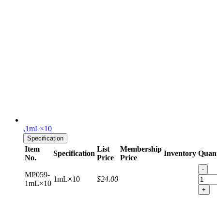
,1mL×10
Specification
Item
List
Membership
Specification
Inventory
Quant
No.
Price
Price
-
MP059-
1mL×10
$24.00
1mL×10
+