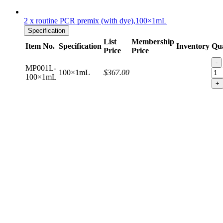
2 x routine PCR premix (with dye),100×1mL
Specification
List
Membership
Item No.
Specification
Inventory
Qua
Price
Price
-
MP001L-
100×1mL
$367.00
100×1mL
+