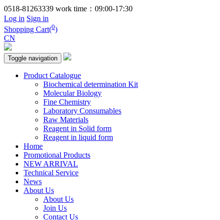
0518-81263339
work time：09:00-17:30
Log in
Sign in
0
Shopping Cart(
)
CN
Toggle navigation
Product Catalogue
Biochemical determination Kit
Molecular Biology
Fine Chemistry
Laboratory Consumables
Raw Materials
Reagent in Solid form
Reagent in liquid form
Home
Promotional Products
NEW ARRIVAL
Technical Service
News
About Us
About Us
Join Us
Contact Us