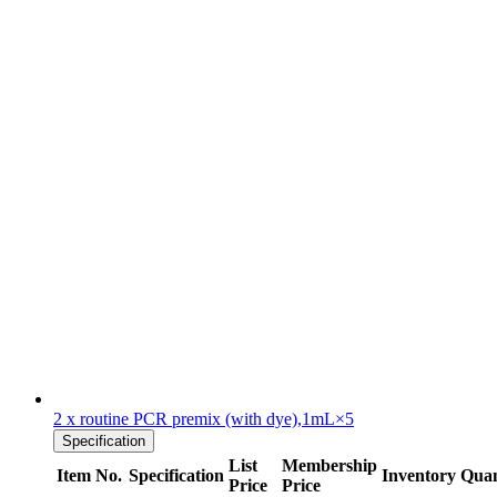
2 x routine PCR premix (with dye),1mL×5
Specification
List
Membership
Item No.
Specification
Inventory
Quan
Price
Price