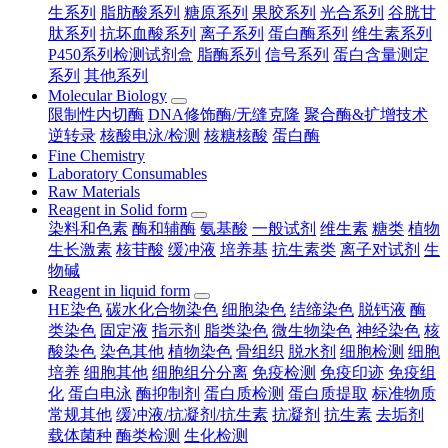
生系列
脂肪酸系列
糖原系列
果胶系列
光合系列
谷胱甘
肽系列
抗坏血酸系列
离子系列
蛋白酶系列
维生素系列
P450系列检测试剂盒
脂酶系列
信号系列
蛋白含量测定
系列
其他系列
Molecular Biology
限制性内切酶
DNA修饰酶/无缝克隆
聚合酶&扩增技术
逆转录
核酸电泳/检测
核糖核酸
蛋白酶
Fine Chemistry
Laboratory Consumables
Raw Materials
Reagent in Solid form
染料和色素
酶和辅酶
氨基酸
一般试剂
维生素
糖类
植物
生长激素
核苷酸
缓冲液
培养基
抗生素类
离子对试剂
生
物碱
Reagent in liquid form
HE染色
碳水化合物染色
细胞染色
结缔染色
脱钙液
酶
类染色
固定液
指示剂
脂类染色
微生物染色
神经染色
核
酸染色
染色其他
植物染色
骨组织
脱水剂
细胞检测
细胞
培养
细胞其他
细胞组分分离
免疫检测
免疫印迹
免疫组
化
蛋白电泳
酶抑制剂
蛋白质检测
蛋白质提取
标准物质
常规其他
缓冲液/抗凝剂/抗生素
抗凝剂
抗生素
去垢剂
载体菌种
酶类检测
生化检测