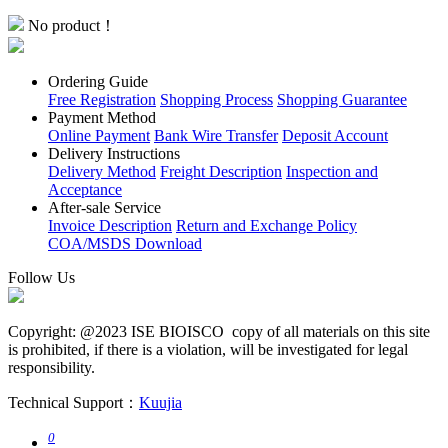
No product！
Ordering Guide
Free Registration
Shopping Process
Shopping Guarantee
Payment Method
Online Payment
Bank Wire Transfer
Deposit Account
Delivery Instructions
Delivery Method
Freight Description
Inspection and
Acceptance
After-sale Service
Invoice Description
Return and Exchange Policy
COA/MSDS Download
Follow Us
Copyright: @2023 ISE BIOISCO copy of all materials on this site
is prohibited, if there is a violation, will be investigated for legal
responsibility.
Technical Support：
Kuujia
0