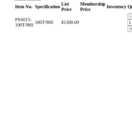
List
Membership
Item No.
Specification
Inventory
Qu
Price
Price
-
PSS015-
100T/96S
$1300.00
100T/96S