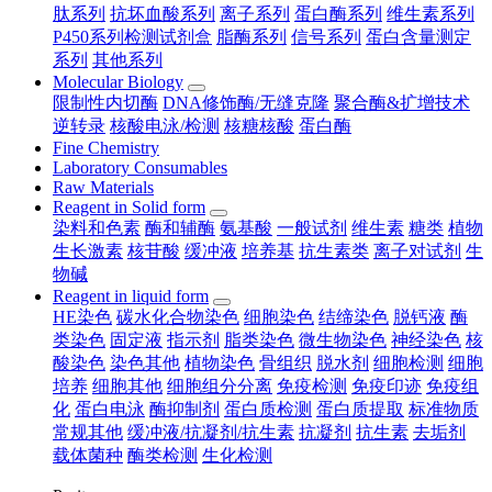
肽系列
抗坏血酸系列
离子系列
蛋白酶系列
维生素系列
P450系列检测试剂盒
脂酶系列
信号系列
蛋白含量测定
系列
其他系列
Molecular Biology
限制性内切酶
DNA修饰酶/无缝克隆
聚合酶&扩增技术
逆转录
核酸电泳/检测
核糖核酸
蛋白酶
Fine Chemistry
Laboratory Consumables
Raw Materials
Reagent in Solid form
染料和色素
酶和辅酶
氨基酸
一般试剂
维生素
糖类
植物
生长激素
核苷酸
缓冲液
培养基
抗生素类
离子对试剂
生
物碱
Reagent in liquid form
HE染色
碳水化合物染色
细胞染色
结缔染色
脱钙液
酶
类染色
固定液
指示剂
脂类染色
微生物染色
神经染色
核
酸染色
染色其他
植物染色
骨组织
脱水剂
细胞检测
细胞
培养
细胞其他
细胞组分分离
免疫检测
免疫印迹
免疫组
化
蛋白电泳
酶抑制剂
蛋白质检测
蛋白质提取
标准物质
常规其他
缓冲液/抗凝剂/抗生素
抗凝剂
抗生素
去垢剂
载体菌种
酶类检测
生化检测