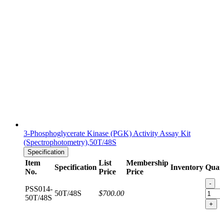
3-Phosphoglycerate Kinase (PGK) Activity Assay Kit
(Spectrophotometry),50T/48S
Specification
Item
List
Membership
Specification
Inventory
Quan
No.
Price
Price
-
PSS014-
50T/48S
$700.00
50T/48S
+