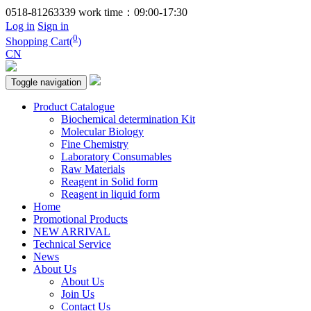
0518-81263339
work time：09:00-17:30
Log in
Sign in
0
Shopping Cart(
)
CN
Toggle navigation
Product Catalogue
Biochemical determination Kit
Molecular Biology
Fine Chemistry
Laboratory Consumables
Raw Materials
Reagent in Solid form
Reagent in liquid form
Home
Promotional Products
NEW ARRIVAL
Technical Service
News
About Us
About Us
Join Us
Contact Us