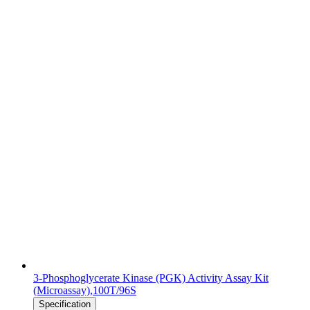
3-Phosphoglycerate Kinase (PGK) Activity Assay Kit
(Microassay),100T/96S
Specification