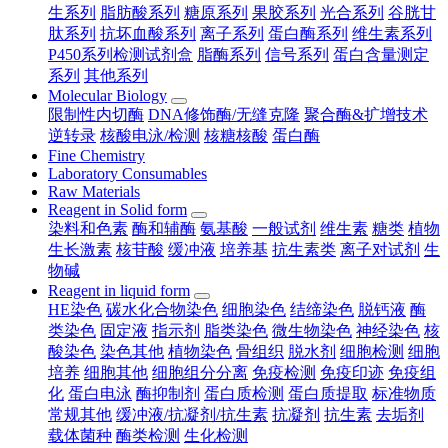
生系列
脂肪酸系列
糖原系列
果胶系列
光合系列
谷胱甘
肽系列
抗坏血酸系列
离子系列
蛋白酶系列
维生素系列
P450系列检测试剂盒
脂酶系列
信号系列
蛋白含量测定
系列
其他系列
Molecular Biology
限制性内切酶
DNA修饰酶/无缝克隆
聚合酶&扩增技术
逆转录
核酸电泳/检测
核糖核酸
蛋白酶
Fine Chemistry
Laboratory Consumables
Raw Materials
Reagent in Solid form
染料和色素
酶和辅酶
氨基酸
一般试剂
维生素
糖类
植物
生长激素
核苷酸
缓冲液
培养基
抗生素类
离子对试剂
生
物碱
Reagent in liquid form
HE染色
碳水化合物染色
细胞染色
结缔染色
脱钙液
酶
类染色
固定液
指示剂
脂类染色
微生物染色
神经染色
核
酸染色
染色其他
植物染色
骨组织
脱水剂
细胞检测
细胞
培养
细胞其他
细胞组分分离
免疫检测
免疫印迹
免疫组
化
蛋白电泳
酶抑制剂
蛋白质检测
蛋白质提取
标准物质
常规其他
缓冲液/抗凝剂/抗生素
抗凝剂
抗生素
去垢剂
载体菌种
酶类检测
生化检测