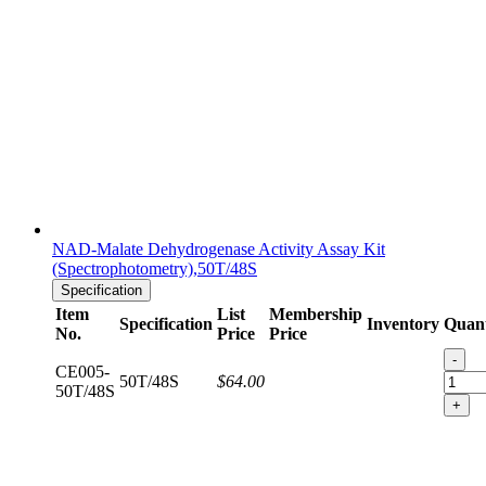
NAD-Malate Dehydrogenase Activity Assay Kit
(Spectrophotometry),50T/48S
Specification
Item
List
Membership
Specification
Inventory
Quant
No.
Price
Price
-
CE005-
50T/48S
$64.00
50T/48S
+