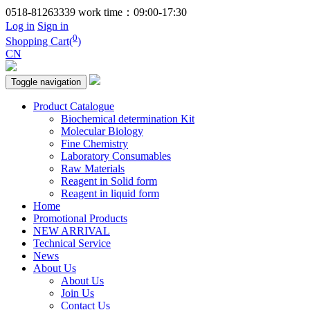
0518-81263339
work time：09:00-17:30
Log in
Sign in
0
Shopping Cart(
)
CN
Toggle navigation
Product Catalogue
Biochemical determination Kit
Molecular Biology
Fine Chemistry
Laboratory Consumables
Raw Materials
Reagent in Solid form
Reagent in liquid form
Home
Promotional Products
NEW ARRIVAL
Technical Service
News
About Us
About Us
Join Us
Contact Us