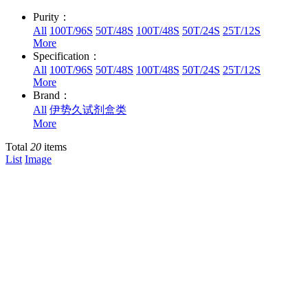
Purity：
All
100T/96S
50T/48S
100T/48S
50T/24S
25T/12S
More
Specification：
All
100T/96S
50T/48S
100T/48S
50T/24S
25T/12S
More
Brand：
All
伊势久试剂盒类
More
Total
20
items
List
Image