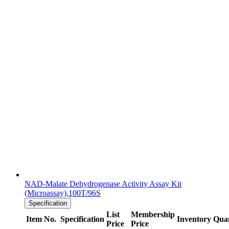
NAD-Malate Dehydrogenase Activity Assay Kit
(Microassay),100T/96S
Specification
List
Membership
Item No.
Specification
Inventory
Quan
Price
Price